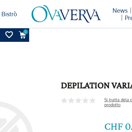
News
Bistrò
Pr
0
DEPILATION VARI
Si tratta dela
prodotto
CHF 0