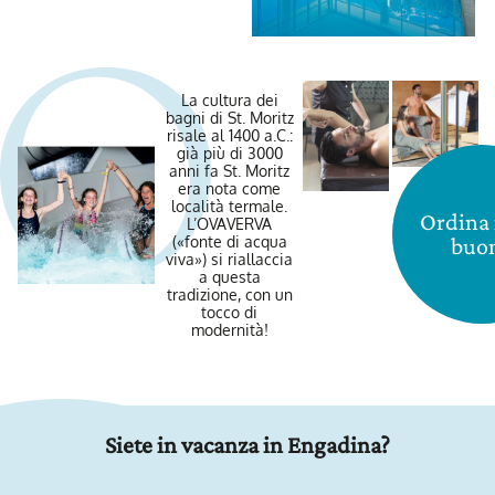
La cultura dei
bagni di St. Moritz
risale al 1400 a.C.:
già più di 3000
anni fa St. Moritz
era nota come
località termale.
Ordina 
L’OVAVERVA
buo
(«fonte di acqua
viva») si riallaccia
a questa
tradizione, con un
tocco di
modernità!
Siete in vacanza in Engadina?