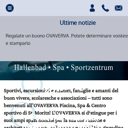
Ultime notizie
Regalate un buono OVAVERVA. Potete determinare voistessi
e stamparlo
Sportivi, escursionisti e sciatori, famiglie e amanti del
buon vivere, scolaresche e associazioni – tutti sono
benvenuti all’OVAVERVA Piscina, Spa & Centro
sportivo di St. Moritz! L’OVAVERVA si distingue per i
Fonte di energia,
suoi ampi spazi nonché per la sua costruzione e
divertimento e relax.
architettura. La vista sulle montagne dell’Alta Engadina