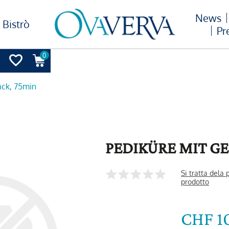
News
Bistrò
Pr
0
ack, 75min
PEDIKÜRE MIT GE
Si tratta dela
prodotto
CHF 1