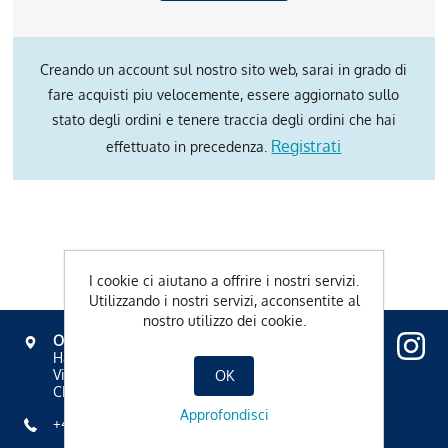
Creando un account sul nostro sito web, sarai in grado di
fare acquisti piu velocemente, essere aggiornato sullo
stato degli ordini e tenere traccia degli ordini che hai
Registrati
effettuato in precedenza.
I cookie ci aiutano a offrire i nostri servizi.
Utilizzando i nostri servizi, acconsentite al
nostro utilizzo dei cookie.
OVAVERVA
Hallenbad, Spa & Sportzentrum
Via Mezdi 17
OK
CH-7500 St. Moritz
Approfondisci
+41 81 836 61 00