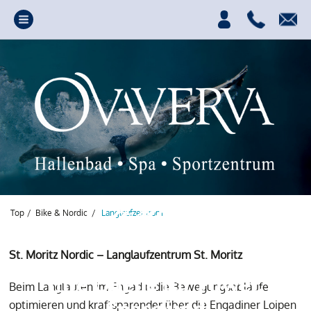
Top
/
Bike & Nordic
/
Langlaufzentrum
St. Moritz Nordic – Langlaufzentrum St. Moritz
Ihre Quelle für Power,
Beim Langlaufen im Engadin die Bewegungsabläufe
Spass und
optimieren und kraftsparender über die Engadiner Loipen