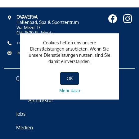
OVAVERVA
Hallenbad, Spa & Sportzentrum
Via Mezdi 17
CH-7500 St. Moritz
Cookies helfen uns unsere
+41 81 836 61 00
Dienstleistungen anzubieten. Wenn Sie
info@ovaverva.ch
unsere Dienstleistungen nutzen, sind Sie
damit einverstanden.
OK
Über Uns
Badetradition
Mehr dazu
Architektur
Jobs
Medien