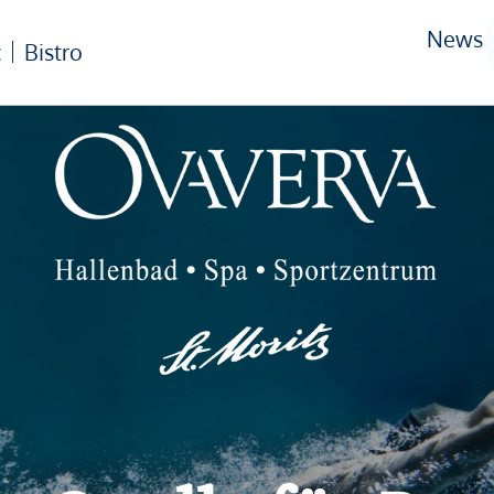
News
c
Bistro