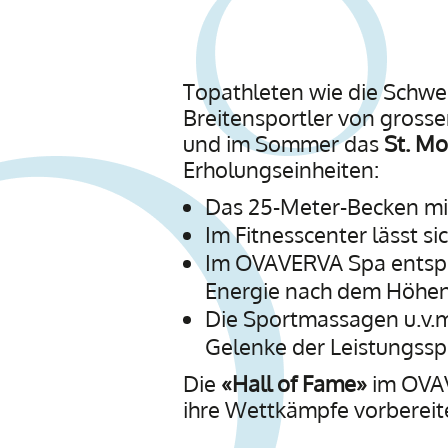
Topathleten wie die Schwei
Breitensportler von grosse
und im Sommer das
St. Mo
Erholungseinheiten:
Das 25-Meter-Becken mi
Im Fitnesscenter lässt si
Im OVAVERVA Spa entspa
Energie nach dem Höhen
Die Sportmassagen u.v.
Gelenke der Leistungsspo
Die
«Hall of Fame»
im OVAVE
ihre Wettkämpfe vorbereiten