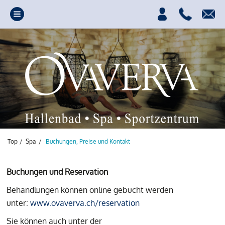
Top
/
Spa
/
Buchungen, Preise und Kontakt
Buchungen und Reservation
Behandlungen können online gebucht werden
Ihre Quelle für Power,
unter:
www.ovaverva.ch/reservation
Spass und
Sie können auch unter der