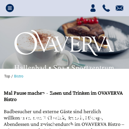
Top
/
Bistro
Mal Pause machen – Essen und Trinken im OVAVERVA
Bistro
Badbesucher und externe Gäste sind herzlich
Vielseitiger Genuss für
willkommen zum Frühstück, Brunch, Mittag-,
Abendessen und zwischendurch im OVAVERVA Bistro –
jeden Gast