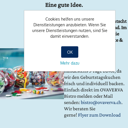
Eine gute Idee.
Cookies helfen uns unsere
Die Rasselbande spielt, rutscht
Dienstleistungen anzubieten. Wenn Sie
und planscht im Hallenbad. Im
unsere Dienstleistungen nutzen, sind Sie
Hallenbad-Bistro steigt die
damit einverstanden.
Party mit Geburtstagstorte &
Co.
OK
Mehr dazu
Bitte reservieren Sie
mindestens 3 Tage zuvor, da
wir den Geburtstagskuchen
frisch und individuell backen.
Einfach direkt im OVAVERVA
Bistro melden oder Mail
senden:
bistro@ovaverva.ch
.
Wir beraten Sie
gerne!
Flyer zum Download