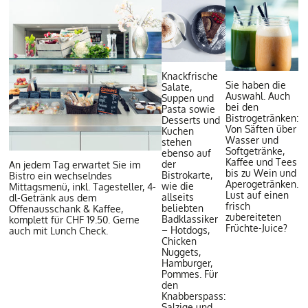
Knackfrische
Sie haben die
Salate,
Auswahl. Auch
Suppen und
bei den
Pasta sowie
Bistrogetränken:
Desserts und
Von Säften über
Kuchen
Wasser und
stehen
Softgetränke,
ebenso auf
Kaffee und Tees
der
An jedem Tag erwartet Sie im
bis zu Wein und
Bistrokarte,
Bistro ein wechselndes
Aperogetränken.
wie die
Mittagsmenü, inkl. Tagesteller, 4-
Lust auf einen
allseits
dl-Getränk aus dem
frisch
beliebten
Offenausschank & Kaffee,
zubereiteten
Badklassiker
komplett für CHF 19.50. Gerne
Früchte-Juice?
– Hotdogs,
auch mit Lunch Check.
Chicken
Nuggets,
Hamburger
,
Pommes. Für
den
Knabberspass:
Salzige und